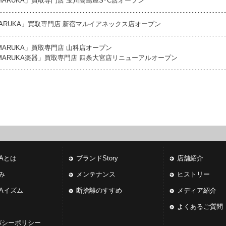
「MARUKA」買取専門店 玉川高島屋S･C店オープン
MARUKA」買取専門店 新宿マルイアネックス店オープン
「MARUKA」買取専門店 山科店オープン
「MARUKA楽器」買取専門店 四条大宮店リニューアルオープン
KAとは
ブランドStory
店舗紹介
み
メンテナンス
ヒストリー
KAイズム
断捨離のすすめ
メディア紹介
よくあるご質問
バシーポリシー