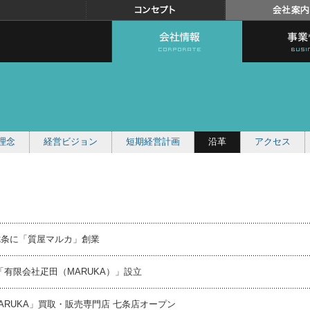
理念
経営ビジョン
短期経営計画
沿革
アクセス
七条に「質屋マルカ」創業
 「有限会社疋田（MARUKA）」設立
MARUKA」買取・販売専門店 七条店オープン