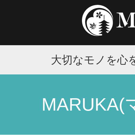
MRU
特徴・
大切なモノを心
MAR
MARUKA
VISIO